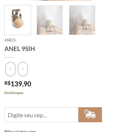
ANÉIS
ANEL 9SIH
R$
139,90
Em Estoque.
Calcular
Frete
Não sei meu cep