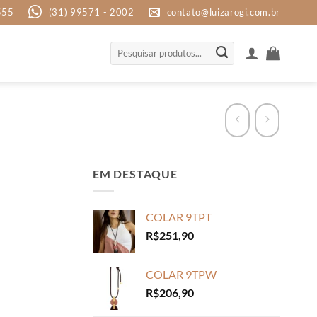
555
(31) 99571 - 2002
contato@luizarogi.com.br
Pesquisar
por:
EM DESTAQUE
COLAR 9TPT
R$
251,90
COLAR 9TPW
R$
206,90