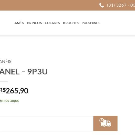
(31) 3267 - 0
ANÉIS
BRINCOS
COLARES
BROCHES
PULSEIRAS
ANÉIS
ANEL – 9P3U
265,90
R$
Em estoque
Calcular
Frete