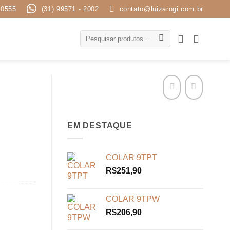
 0555
(31) 99571 - 2002
contato@luizarogi.com.br
Pesquisar
por:
EM DESTAQUE
COLAR 9TPT
R$
251,90
COLAR 9TPW
R$
206,90